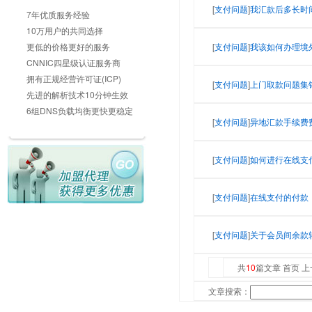
[
支付问题
]
我汇款后多长时
7年优质服务经验
10万用户的共同选择
更低的价格更好的服务
[
支付问题
]
我该如何办理境
CNNIC四星级认证服务商
拥有正规经营许可证(ICP)
[
支付问题
]
上门取款问题集
先进的解析技术10分钟生效
6组DNS负载均衡更快更稳定
[
支付问题
]
异地汇款手续费
[
支付问题
]
如何进行在线支
[
支付问题
]
在线支付的付款
[
支付问题
]
关于会员间余款
共
10
篇文章 首页 上
文章搜索：