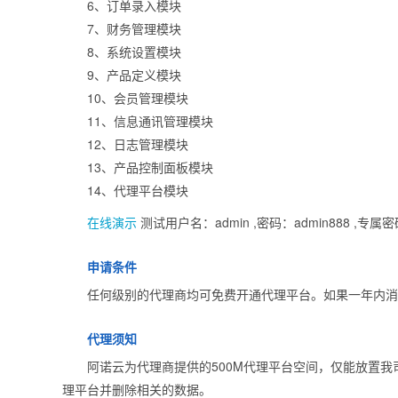
6、订单录入模块
7、财务管理模块
8、系统设置模块
9、产品定义模块
10、会员管理模块
11、信息通讯管理模块
12、日志管理模块
13、产品控制面板模块
14、代理平台模块
在线演示
测试用户名：admin ,密码：admin888 ,专属密
申请条件
任何级别的代理商均可免费开通代理平台。如果一年内消费
代理须知
阿诺云为代理商提供的500M代理平台空间，仅能放置我
理平台并删除相关的数据。