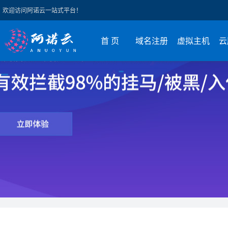
欢迎访问阿诺云一站式平台！
首 页
域名注册
虚拟主机
云