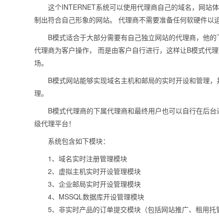
这个INTERNET系统可以使用代理商自己的域名，网
制出符合自己形象的网站。 代理商不需要准备任何软硬件以
B模式适合于大部分需要有自己独立网站的代理商，他的
代理商为客户操作， 而是由客户自行进行，这样让B模式代
场。
B模式网站能够实现域名主机和邮局的实时开设和管理，
理。
B模式代理商的下属代理商和最终用户也可以自行在后台
级代理平台！
系统包含如下模块：
1、域名实时注册管理模块
2、虚拟主机实时开设管理模块
3、企业邮局实时开设管理模块
4、MSSQL数据库开设管理模块
5、非实时产品的订单提交模块（包括网站推广、租用托