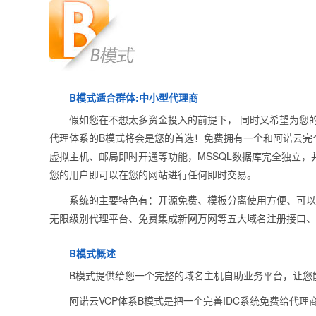
B模式适合群体:中小型代理商
假如您在不想太多资金投入的前提下， 同时又希望为您的
代理体系的B模式将会是您的首选！免费拥有一个和阿诺云完
虚拟主机、邮局即时开通等功能，MSSQL数据库完全独立，
您的用户即可以在您的网站进行任何即时交易。
系统的主要特色有：开源免费、模板分离使用方便、可以
无限级别代理平台、免费集成新网万网等五大域名注册接口、功
B模式概述
B模式提供给您一个完整的域名主机自助业务平台，让您
阿诺云VCP体系B模式是把一个完善IDC系统免费给代理